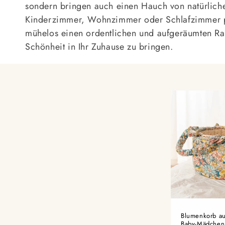
r
sondern bringen auch einen Hauch von natürlic
Kinderzimmer, Wohnzimmer oder Schlafzimmer pl
i
mühelos einen ordentlichen und aufgeräumten R
Schönheit in Ihr Zuhause zu bringen.
e
:
Blumenkorb aus
Baby-Mädchen