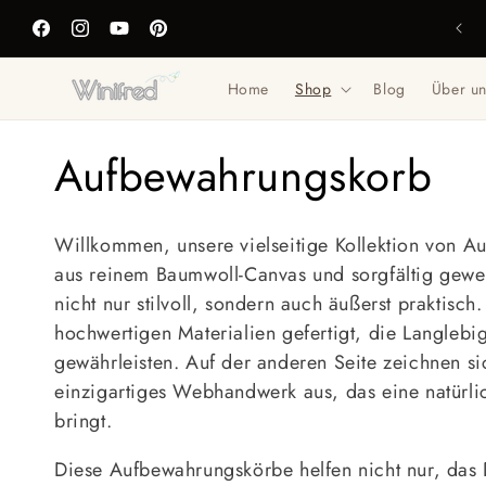
Direkt
zum
Facebook
Instagram
YouTube
Pinterest
Inhalt
Home
Shop
Blog
Über u
K
Aufbewahrungskorb
a
Willkommen, unsere vielseitige Kollektion von A
t
aus reinem Baumwoll-Canvas und sorgfältig gewe
nicht nur stilvoll, sondern auch äußerst praktis
e
hochwertigen Materialien gefertigt, die Langlebi
gewährleisten. Auf der anderen Seite zeichnen s
g
einzigartiges Webhandwerk aus, das eine natür
bringt.
o
Diese Aufbewahrungskörbe helfen nicht nur, das 