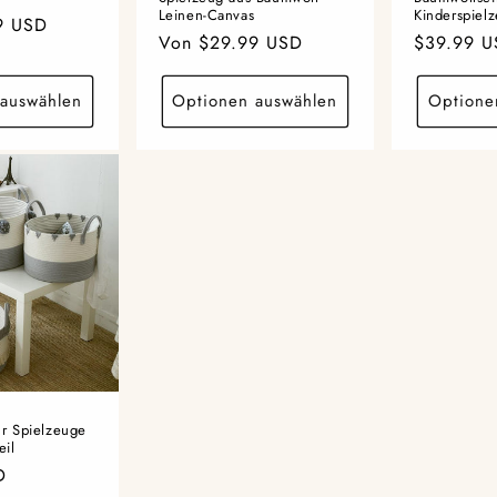
Leinen-Canvas
Kinderspiel
9 USD
Normaler
Von $29.99 USD
Normaler
$39.99 
Preis
Preis
auswählen
Optionen auswählen
Optione
r Spielzeuge
eil
D