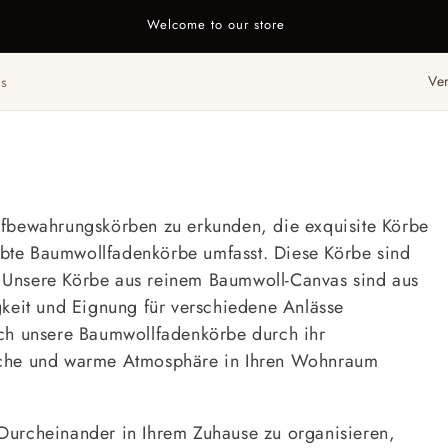
Welcome to our store
L
ns
a
n
d
/
ufbewahrungskörben zu erkunden, die exquisite Körbe
R
bte Baumwollfadenkörbe umfasst. Diese Körbe sind
e
ch. Unsere Körbe aus reinem Baumwoll-Canvas sind aus
g
gkeit und Eignung für verschiedene Anlässe
i
ich unsere Baumwollfadenkörbe durch ihr
o
liche und warme Atmosphäre in Ihren Wohnraum
n
Durcheinander in Ihrem Zuhause zu organisieren,