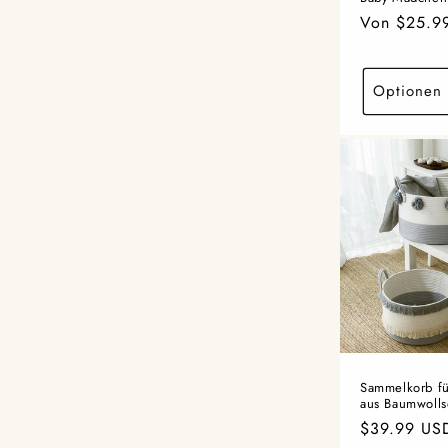
Normaler
Von $25.9
Preis
Optionen 
Sammelkorb fü
aus Baumwolls
Normaler
$39.99 US