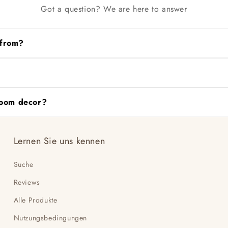
Got a question? We are here to answer
 from?
vas and woven threads, offering durability and a natural look.
, and play spaces, ideal for organizing toys, books, and essentia
droom decor?
utifully into living rooms, bedrooms, and any home space needin
Lernen Sie uns kennen
Suche
Reviews
Alle Produkte
Nutzungsbedingungen