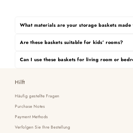
What materials are your storage baskets made
Our storage baskets are crafted from sturdy cotton can
Are these baskets suitable for kids’ rooms?
Yes. The baskets are perfect for kids' rooms, nurseries
Can I use these baskets for living room or be
Absolutely. These versatile storage baskets blend bea
Hilft
Häufig gestellte Fragen
Purchase Notes
Payment Methods
Verfolgen Sie Ihre Bestellung