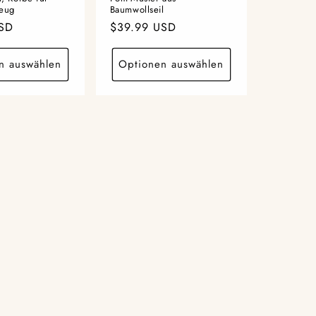
zeug
Baumwollseil
USD
Normaler
$39.99 USD
Preis
n auswählen
Optionen auswählen